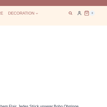
RE
DECORATION
0
hem Flair. Jedes Stück unserer Boho Ohrringe