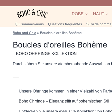
Skip
to
ROBE
HAUT
content
Qui sommes-nous
Questions fréquentes
Suivi de comma
Boho and Chic
»
Boucles d'oreilles Bohème
Boucles d'oreilles Bohème
– BOHO OHRRINGE KOLLEKTION –
Durchstöbern Sie unsere atemberaubende Auswahl an 
Unsere Ohrringe kommen in einer Vielzahl von Farbe
Boho Ohrringe – Eleganz trifft auf bohemischen Stil
Entdecken Sie unsere exklusive Kollektion von Boh