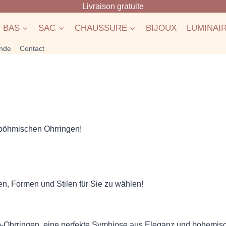
Livraison gratuite
BAS
SAC
CHAUSSURE
BIJOUX
LUMINAI
nde
Contact
böhmischen Ohrringen!
n, Formen und Stilen für Sie zu wählen!
o-Ohrringen, eine perfekte Symbiose aus Eleganz und bohemisc