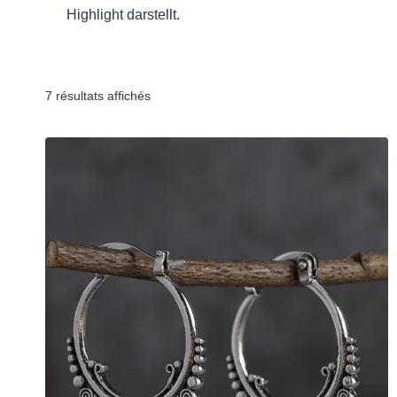
Highlight darstellt.
Trié
7 résultats affichés
par
popularité