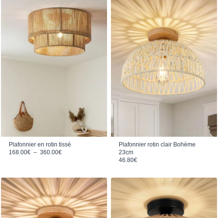
Plafonnier en rotin tissé
Plafonnier rotin clair Bohème
Plage de prix : 168.00€ à 360.00€
168.00
€
–
360.00
€
23cm
46.80
€