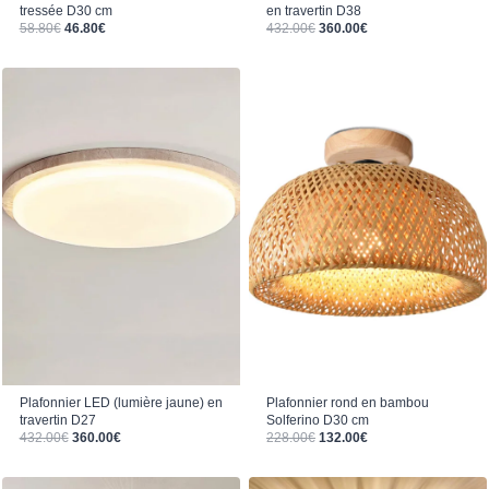
tressée D30 cm
en travertin D38
Le prix initial était : 58.80€.
Le prix actuel est : 46.80€.
Le prix initial était : 432.00€.
Le prix actuel est : 360.00€.
58.80
€
46.80
€
432.00
€
360.00
€
Plafonnier LED (lumière jaune) en
Plafonnier rond en bambou
travertin D27
Solferino D30 cm
Le prix initial était : 432.00€.
Le prix actuel est : 360.00€.
Le prix initial était : 228.00€.
Le prix actuel est : 132.00€.
432.00
€
360.00
€
228.00
€
132.00
€