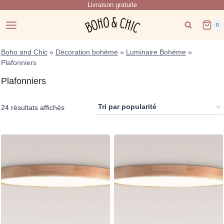
Livraison gratuite
Skip
to
0
content
Boho and Chic
»
Décoration bohème
»
Luminaire Bohème
»
Plafonniers
Plafonniers
Trié
24 résultats affichés
par
popularité