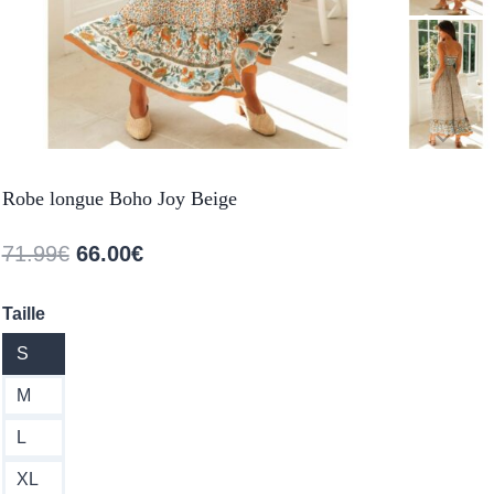
Robe longue Boho Joy Beige
Le
Le
71.99
€
66.00
€
prix
prix
Taille
initial
actuel
S
était :
est :
71.99€.
66.00€.
M
L
XL