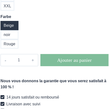
XXL
Farbe
Beige
noir
Rouge
quantité
Ajouter au panier
de
Robe
longue
Nous vous donnons la garantie que vous serez satisfait à
Boho
100 % !
Joy
Beige
14 jours satisfait ou remboursé
Livraison avec suivi