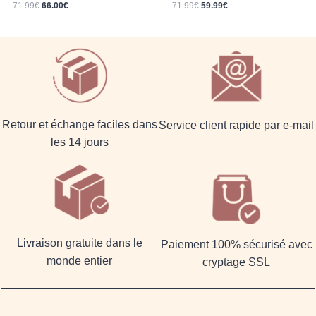
Le prix initial était : 71.99€.
Le prix actuel est : 66.00€.
Le prix initial était : 71.99€.
Le prix actuel est : 59.99€.
71.99
€
66.00
€
71.99
€
59.99
€
Retour et échange faciles dans
Service client rapide par e-mail
les 14 jours
Livraison gratuite dans le
Paiement 100% sécurisé avec
monde entier
cryptage SSL