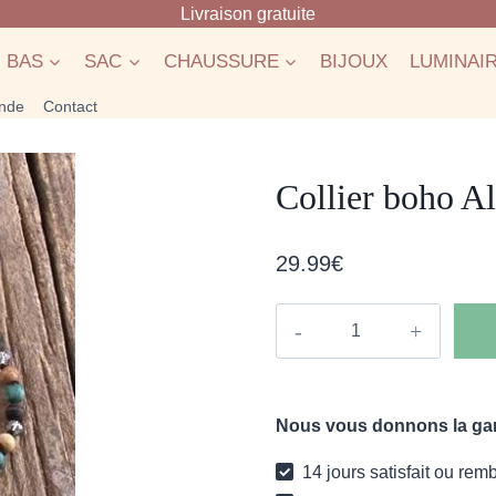
Livraison gratuite
BAS
SAC
CHAUSSURE
BIJOUX
LUMINAI
nde
Contact
Collier boho Al
29.99
€
quantité
de
Collier
boho
Nous vous donnons la gara
Aloisia
14 jours satisfait ou rem