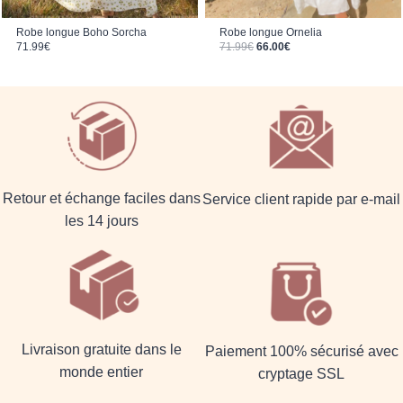
Robe longue Ornelia
Robe longue Boho Sorcha
Le prix initial était : 71.99€.
Le prix actuel est : 66.00€.
71.99
€
66.00
€
71.99
€
Retour et échange faciles dans
Service client rapide par e-mail
les 14 jours
Livraison gratuite dans le
Paiement 100% sécurisé avec
monde entier
cryptage SSL