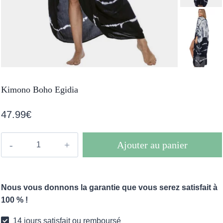
Kimono Boho Egidia
47.99
€
quantité
Ajouter au panier
de
Kimono
Boho
Nous vous donnons la garantie que vous serez satisfait à
Egidia
100 % !
14 jours satisfait ou remboursé