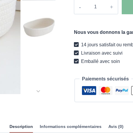
quantité
de
Panier
de
Nous vous donnons la gara
rangement
ovale
14 jours satisfait ou rem
blanc
Livraison avec suivi
tissé
Emballé avec soin
Paiements sécurisés
Description
Informations complémentaires
Avis (0)