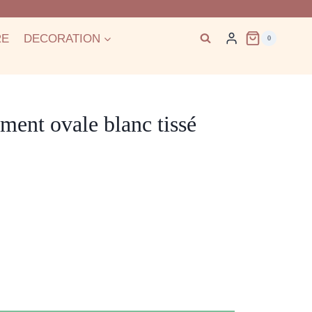
RE
DECORATION
0
ment ovale blanc tissé
e
:
0€
0€