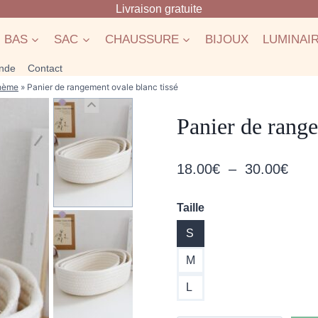
Livraison gratuite
BAS
SAC
CHAUSSURE
BIJOUX
LUMINAI
nde
Contact
ohème
»
Panier de rangement ovale blanc tissé
Panier de range
Plag
18.00
€
–
30.00
€
de
Taille
prix 
S
18.0
à
M
30.0
L