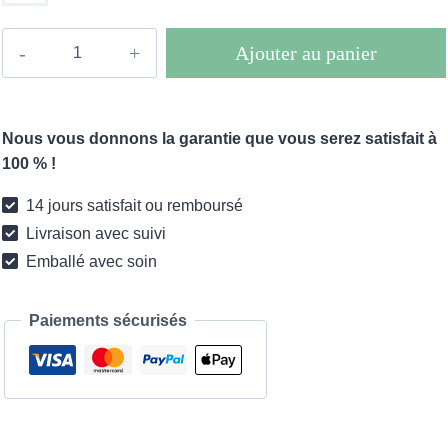
quantité
Ajouter au panier
de
Robe
courte
Nous vous donnons la garantie que vous serez satisfait à
Boho
100 % !
Miliani
14 jours satisfait ou remboursé
Livraison avec suivi
Emballé avec soin
Paiements sécurisés