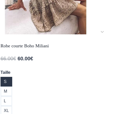
Robe courte Boho Miliani
Le
Le
66.00
€
60.00
€
prix
prix
Taille
initial
actuel
S
était :
est :
66.00€.
60.00€.
M
L
XL