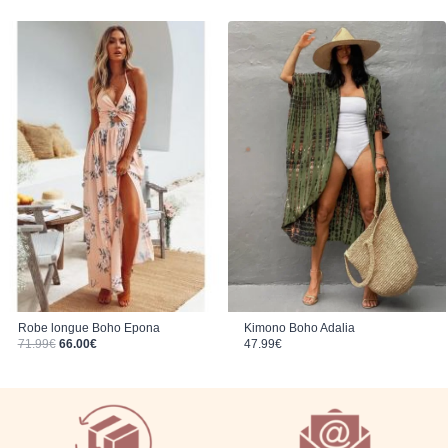
Robe longue Boho Epona
Kimono Boho Adalia
Le prix initial était : 71.99€.
Le prix actuel est : 66.00€.
71.99
€
66.00
€
47.99
€