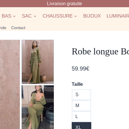
Livraison gratuite
BAS
SAC
CHAUSSURE
BIJOUX
LUMINAI
nde
Contact
Robe longue B
59.99
€
Taille
S
M
L
XL