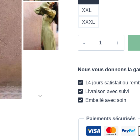
XXL
XXXL
quantité
de
Robe
longue
Nous vous donnons la gara
Boho
Antonia
14 jours satisfait ou rem
Livraison avec suivi
Emballé avec soin
Paiements sécurisés