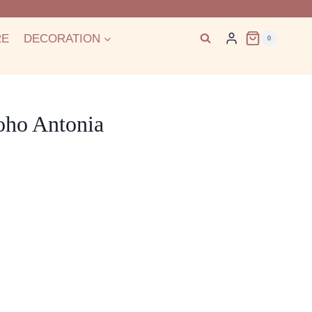
RE
DECORATION
0
oho Antonia