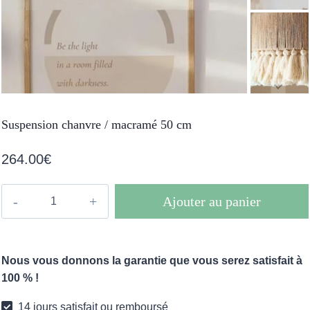
Suspension chanvre / macramé 50 cm
264.00
€
quantité
Ajouter au panier
de
Suspension
chanvre
Nous vous donnons la garantie que vous serez satisfait à
/
100 % !
macramé
50
14 jours satisfait ou remboursé