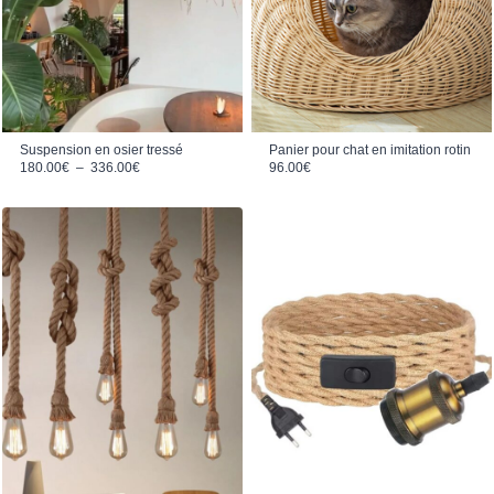
Suspension en osier tressé
Panier pour chat en imitation rotin
Plage de prix : 180.00€ à 336.00€
180.00
€
–
336.00
€
96.00
€