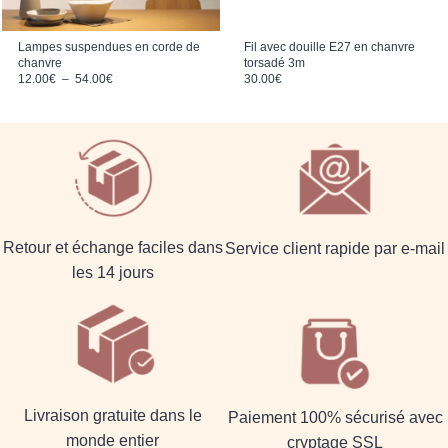
Lampes suspendues en corde de
Fil avec douille E27 en chanvre
chanvre
torsadé 3m
Plage de prix : 12.00€ à 54.00€
12.00
€
–
54.00
€
30.00
€
Retour et échange faciles dans
Service client rapide par e-mail
les 14 jours
Livraison gratuite dans le
Paiement 100% sécurisé avec
monde entier
cryptage SSL