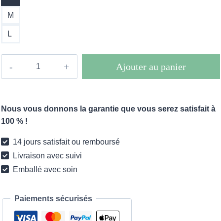
à
M
54.00€
L
quantité
Ajouter au panier
de
Panier
de
Nous vous donnons la garantie que vous serez satisfait à
rangement
100 % !
en
rotin
14 jours satisfait ou remboursé
tissé
Livraison avec suivi
Emballé avec soin
Paiements sécurisés