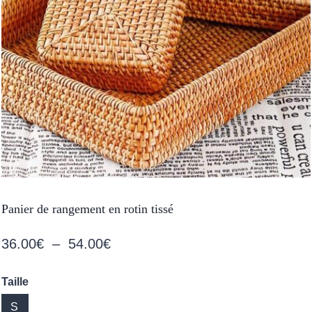
Panier de rangement en rotin tissé
Plage
36.00
€
–
54.00
€
de
Taille
prix :
S
36.00€