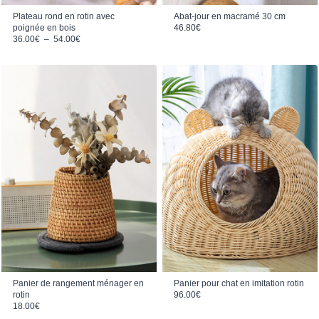
Plateau rond en rotin avec
Abat-jour en macramé 30 cm
poignée en bois
46.80
€
Plage de prix : 36.00€ à 54.00€
36.00
€
–
54.00
€
Panier de rangement ménager en
Panier pour chat en imitation rotin
rotin
96.00
€
18.00
€