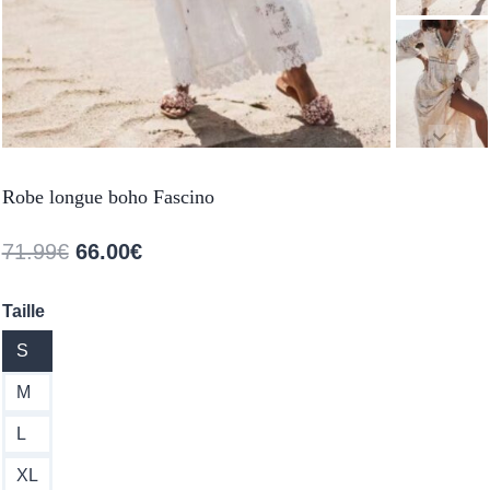
Robe longue boho Fascino
Le
Le
71.99
€
66.00
€
prix
prix
Taille
initial
actuel
S
était :
est :
71.99€.
66.00€.
M
L
XL