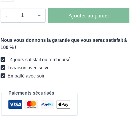
quantité
Ajouter au panier
de
Robe
longue
Nous vous donnons la garantie que vous serez satisfait à
boho
100 % !
Fascino
14 jours satisfait ou remboursé
Livraison avec suivi
Emballé avec soin
Paiements sécurisés